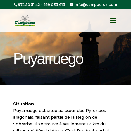
974 50 51 42
-
659 033 613
info@campacruz.com
Puyarruego
Situation
Puyarruego est situé au cœur des Pyrénées
aragonais, faisant partie de la Région de
Sobrarbe. Il se trouve à seulement 12 km du
village médiéval d’Ainsa. C’est l’endroit parfait