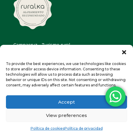
Campacruz - Turismo rural
Puyarruego (Huesca)
info@campacruz.com
To provide the best experiences, we use technologies like cookies
974 50 51 42
-
659 033 613
to store and/or access device information. Consenting to these
technologies will allow us to process data such as browsing
Diseño:
radicarium.com
behavior or unique IDs on this site. Not consenting or withdrawing
consent, may adversely affect certain features and functions.
Accept
View preferences
Política de privacidad
Política de cookies (UE)
Política de cookies
Política de privacidad