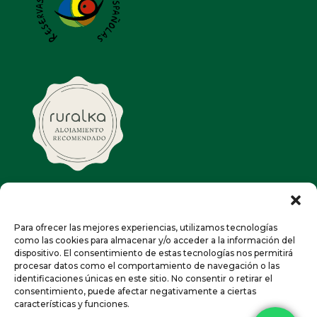
Campacruz - Turismo rural
Puyarruego (Huesca)
Para ofrecer las mejores experiencias, utilizamos tecnologías
info@campacruz.com
como las cookies para almacenar y/o acceder a la información del
dispositivo. El consentimiento de estas tecnologías nos permitirá
974 50 51 42
-
659 033 613
procesar datos como el comportamiento de navegación o las
identificaciones únicas en este sitio. No consentir o retirar el
Diseño:
radicarium.com
consentimiento, puede afectar negativamente a ciertas
características y funciones.