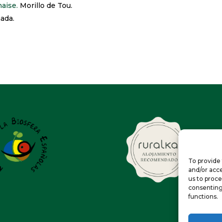
aise.
Morillo de Tou.
ada.
To provide 
and/or acce
us to proce
consenting
functions.