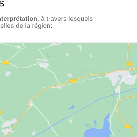
s
terprétation
, à travers lesquels
elles de la région: