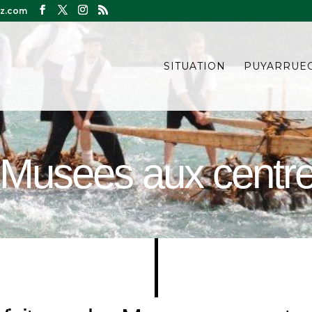
z.com
SITUATION
PUYARRUE
s Musees aux centr