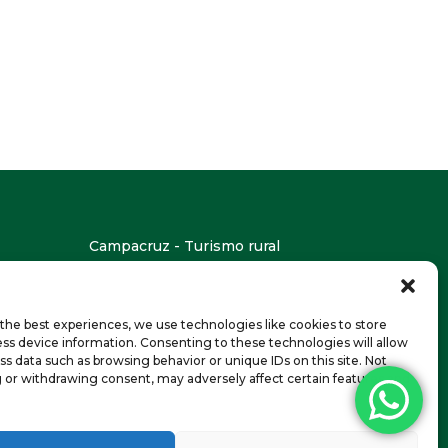
Campacruz - Turismo rural
Puyarruego (Huesca)
info@campacruz.com
974 50 51 42
-
659 033 613
the best experiences, we use technologies like cookies to store
ss device information. Consenting to these technologies will allow
Diseño:
radicarium.com
ss data such as browsing behavior or unique IDs on this site. Not
 or withdrawing consent, may adversely affect certain features and