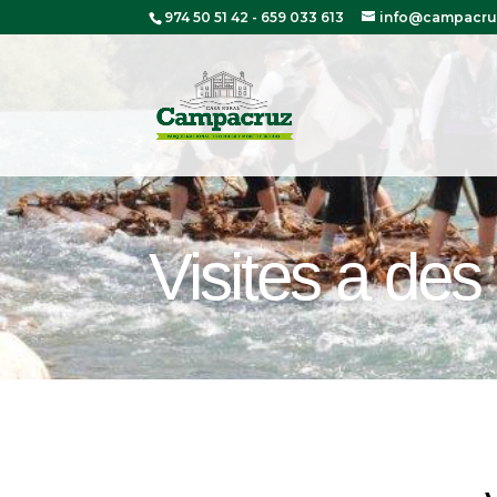
974 50 51 42
-
659 033 613
info@campacru
Visites a de